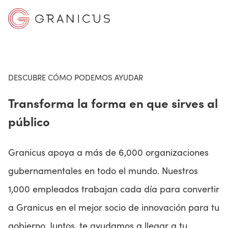
MERCADOS
DESCUBRE CÓMO PODEMOS AYUDAR
Transforma la forma en que sirves al
ACCEDE
público
SOLUCIONES
Granicus apoya a más de 6,000 organizaciones
gubernamentales en todo el mundo. Nuestros
CENTRO DE APRENDIZAJE
1,000 empleados trabajan cada día para convertir
a Granicus en el mejor socio de innovación para tu
¿POR QUÉ GRANICUS?
gobierno. Juntos, te ayudamos a llegar a tu